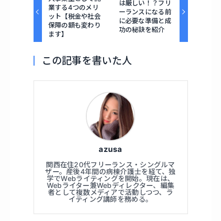
は厳しい！？フリ
業する4つのメリ
ーランスになる前
ット【税金や社会
に必要な準備と成
保障の額も変わり
功の秘訣を紹介
ます】
この記事を書いた人
azusa
関西在住20代フリーランス・シングルマ
ザー。産後4年間の病棟介護士を経て、独
学でWebライティングを開始。現在は、
Webライター兼Webディレクター、編集
者として複数メディアで活動しつつ、ラ
イティング講師を務める。