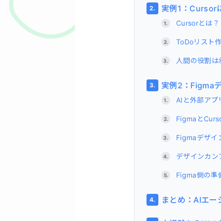
実例1：Curs
Cursorとは？
ToDoリスト
人間の役割は
実例2：Figm
AIと外部ア
FigmaとCu
Figmaデザ
デザインカン
Figma側の
まとめ：AIエー