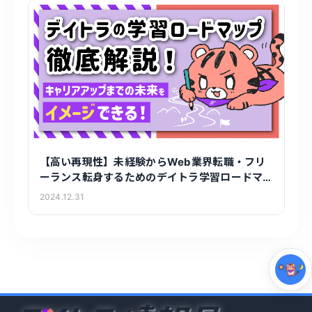
【高い再現性】未経験からWeb業界転職・フリ
ーランス転身するためのデイトラ学習ロードマ
集中モード
ップを徹底解説！
2024.12.31