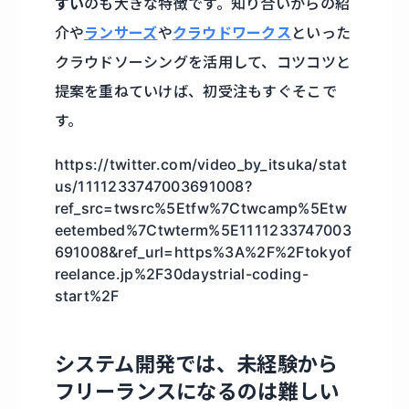
すい
のも大きな特徴です。知り合いからの紹
介や
ランサーズ
や
クラウドワークス
といった
クラウドソーシングを活用して、コツコツと
提案を重ねていけば、初受注もすぐそこで
す。
https://twitter.com/video_by_itsuka/stat
us/1111233747003691008?
ref_src=twsrc%5Etfw%7Ctwcamp%5Etw
eetembed%7Ctwterm%5E1111233747003
691008&ref_url=https%3A%2F%2Ftokyof
reelance.jp%2F30daystrial-coding-
start%2F
システム開発では、未経験から
フリーランスになるのは難しい