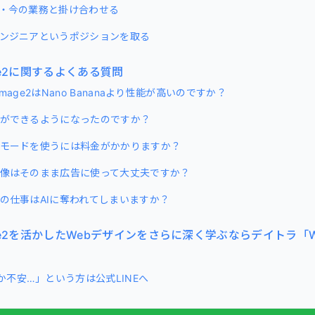
経験・今の業務と掛け合わせる
ンエンジニアというポジションを取る
mage2に関するよくある質問
T Image2はNano Bananaより性能が高いのですか？
に何ができるようになったのですか？
ングモードを使うには料金がかかりますか？
た画像はそのまま広告に使って大丈夫ですか？
ーの仕事はAIに奪われてしまいますか？
Image2を活かしたWebデザインをさらに深く学ぶならデイトラ「
か不安…」という方は公式LINEへ