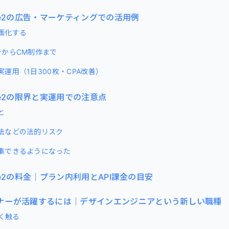
mage2の広告・マーケティングでの活用例
画化する
テからCM制作まで
運用（1日300枚・CPA改善）
mage2の限界と実運用での注意点
と
法などの法的リスク
集できるようになった
mage2の料金｜プラン内利用とAPI課金の目安
ナーが活躍するには｜デザインエンジニアという新しい職種
早く触る