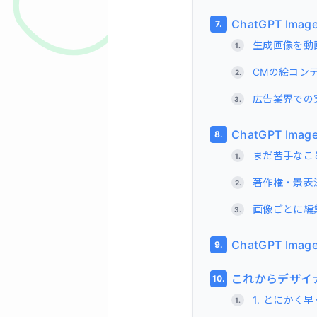
ChatGPT I
生成画像を動
CMの絵コン
広告業界での実
ChatGPT I
まだ苦手なこ
著作権・景表
画像ごとに編
ChatGPT I
これからデザイ
1. とにかく