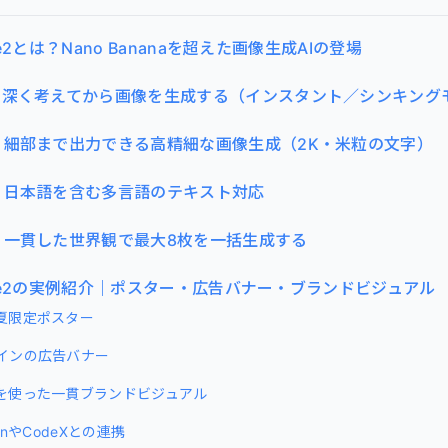
age2とは？Nano Bananaを超えた画像生成AIの登場
｜深く考えてから画像を生成する（インスタント／シンキング
｜細部まで出力できる高精細な画像生成（2K・米粒の文字）
｜日本語を含む多言語のテキスト対応
｜一貫した世界観で最大8枚を一括生成する
Image2の実例紹介｜ポスター・広告バナー・ブランドビジュアル
夏限定ポスター
インの広告バナー
を使った一貫ブランドビジュアル
signやCodeXとの連携