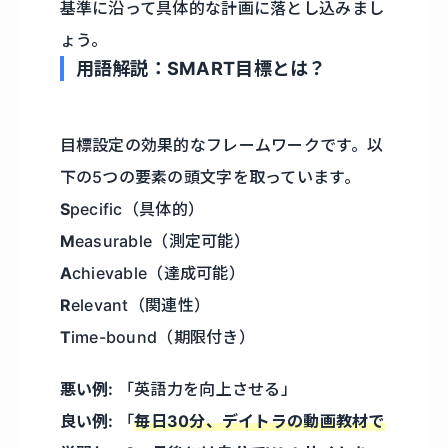
基準に沿って具体的な計画に落とし込みまし
ょう。
用語解説：SMART目標とは？
目標設定の効果的なフレームワークです。以
下の5つの要素の頭文字を取っています。
S
pecific（具体的）
M
easurable（測定可能）
A
chievable（達成可能）
R
elevant（関連性）
T
ime-bound（期限付き）
悪い例:
「英語力を向上させる」
良い例:
「
毎日30分、デイトラの動画教材で