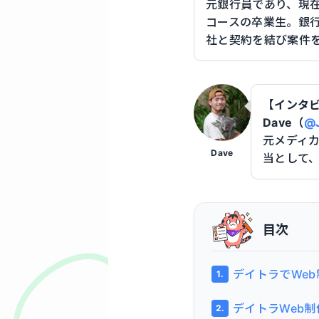
元銀行員であり、現在
コースの卒業生。銀
社と契約を結び案件
【インタ
Dave（
@J
元メディカ
Dave
当として
目次
デイトラでWe
デイトラWeb