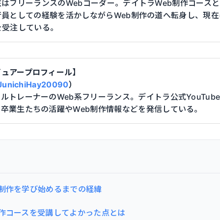
はフリーランスのWebコーダー。デイトラWeb制作コース
行員としての経験を活かしながらWeb制作の道へ転身し、現在
を受注している。
ビュアープロフィール】
unichiHay20090
）
ルトレーナーのWeb系フリーランス。デイトラ公式YouTub
、卒業生たちの活躍やWeb制作情報などを発信している。
b制作を学び始めるまでの経緯
制作コースを受講してよかった点とは