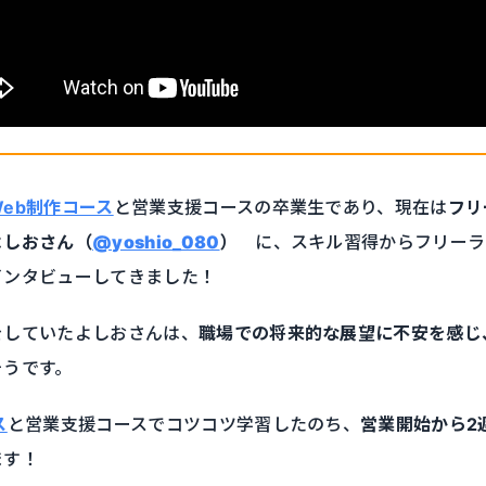
eb制作コース
と営業支援コースの卒業生であり、現在は
フリ
よしおさん（
@yoshio_080
）
に、スキル習得からフリーラ
インタビューしてきました！
をしていたよしおさんは、
職場での将来的な展望に不安を感じ
そうです。
ス
と営業支援コースでコツコツ学習したのち、
営業開始から2
ます！