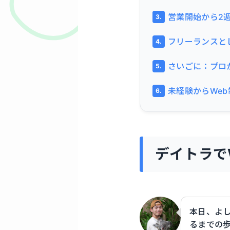
営業開始から2
フリーランスと
さいごに：プロ
未経験からWe
デイトラで
本日、よし
るまでの