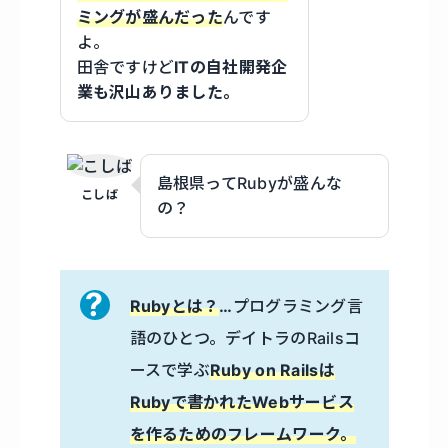
ミングが盛んだった
んです
よ。
田舎ですけど
ITの自社開発企
業も沢山ありました。
島根県ってRubyが盛んな
こしば
の？
Rubyとは？
…
プログラミング言
語のひとつ。デイトラのRailsコ
ースで学ぶ
Ruby on Railsは
Rubyで書かれたWebサービス
を作るためのフレームワーク。