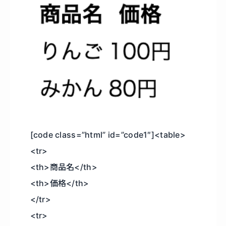
[code class=”html” id=”code1″]<table>
<tr>
<th>商品名</th>
<th>価格</th>
</tr>
<tr>