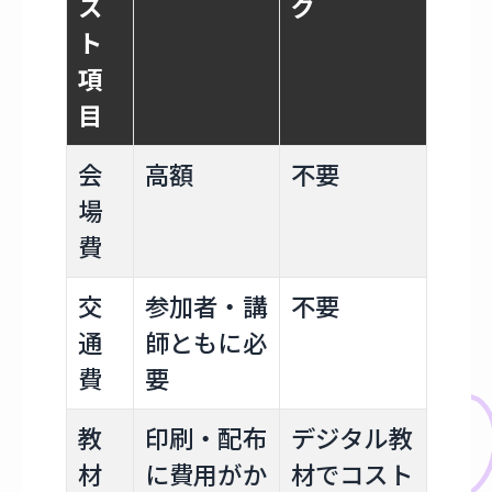
ス
グ
ト
項
目
会
高額
不要
場
費
交
参加者・講
不要
通
師ともに必
費
要
教
印刷・配布
デジタル教
材
に費用がか
材でコスト