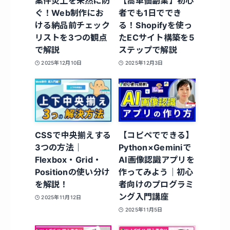
案件炎上を未然に防
【高単価副業】初心
ぐ！Web制作にお
者でも1日ででき
ける納品前チェック
る！Shopifyを使っ
リストを3つの観点
たECサイト構築を5
で解説
ステップで解説
2025年12月10日
2025年12月3日
CSSで中央揃えする
【コピペでできる】
3つの方法｜
Python×Geminiで
Flexbox・Grid・
AI画像認識アプリを
Positionの使い分け
作ってみよう｜初心
を解説！
者向けのプログラミ
ング入門講座
2025年11月12日
2025年11月5日