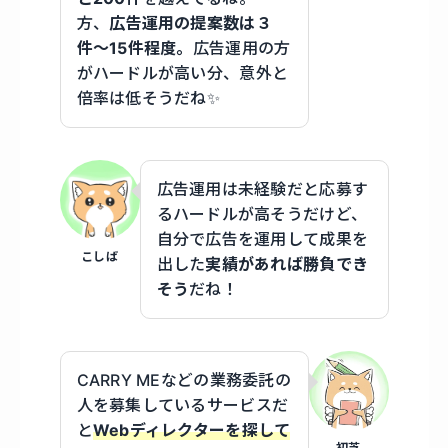
方、
広告運用の提案数は３
件〜15件程度。
広告運用の方
がハードルが高い分、意外と
倍率は低そうだね✨
広告運用は未経験だと応募す
るハードルが高そうだけど、
自分で広告を運用して成果を
こしば
出した
実績があれば勝負でき
そう
だね！
CARRY MEなどの業務委託の
人を募集しているサービスだ
と
Webディレクターを探して
初芝