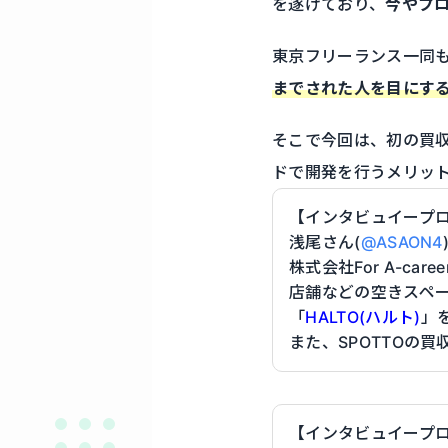
を遂げており、
今やプ
東京フリーランス一同
までされた人を目にす
そこで今回は、初の買収
ドで開発を行うメリッ
【インタビュイープ
浅尾さん(
@ASAON4
株式会社For A-care
店舗などの空きスペ
「
HALTO(ハルト)
」
また、SPOTTOの
【インタビュイープ