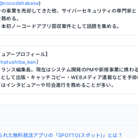
@nocodehakase
)
々の事業を売却してきた他、サイバーセキュリティの専門家と
を務める。
、日本初ノーコードアプリ買収案件として話題を集める。
ビュアープロフィール】
hatushiba_ken
）
ーランス編集長。現在はシステム開発のPMや新規事業に携わ
ーとして出版・キャッチコピー・WEBメディア連載などを手
ではインタビュアーや司会進行を務めることが多い。
れた無料就活アプリの「SPOTTO(スポット)」とは？