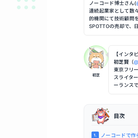
ノーコード博士さん(
連続起業家として数
的機関にて技術顧問
SPOTTOの売却で
【インタ
初芝賢
（
@
東京フリ
初芝
スライタ
ーランス
目次
ノーコードで作ら