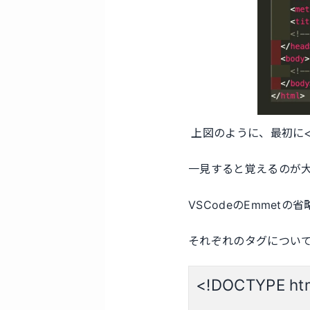
上図のように、最初に<!
一見すると覚えるのが
VSCodeのEmmet
それぞれのタグについ
<!DOCTYPE ht