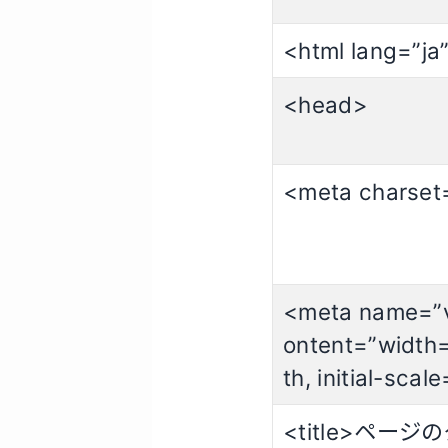
<html lang=”ja
<head>
<meta charset
<meta name=”v
ontent=”width
th, initial-scal
<title>ページ