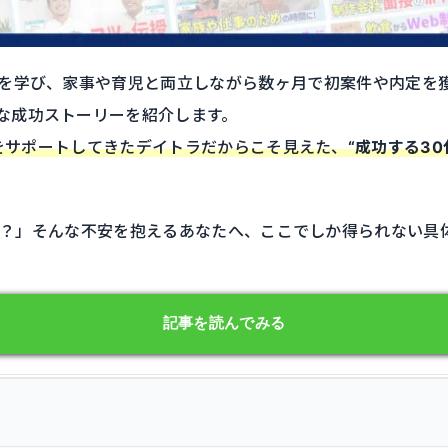
を
学び、
家事
や
育児
と
両立
し
ながら
数
ヶ月
で
初
案件
や
内定
を
な
成功
ストーリー
を
紹介
し
ます。
をサポートしてきたデイトラだからこそ見えた、
“成功する3
い？」そんな不安を抱えるあなたへ、ここでしか得られない具
記事を読んでみる