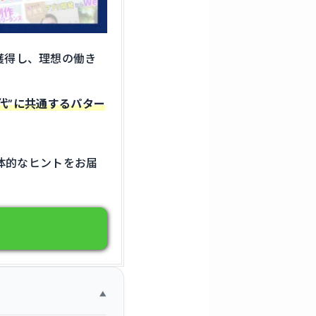
獲得
し、
理想
の
働き
0代”に共通するパター
体的なヒントをお届