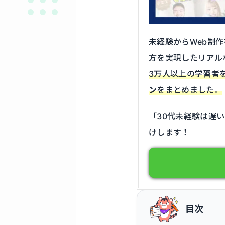
未経験
から
Web
制作
方
を
実現
した
リアル
3万人以上の学習者
ン
をまとめました。
「30代未経験は遅
けします！
目次