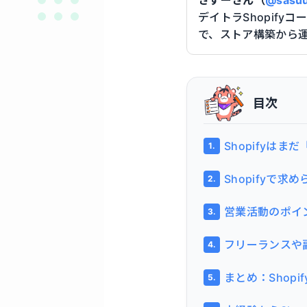
デイトラShopifyコ
で、ストア構築から
目次
Shopifyはま
Shopifyで求
営業活動のポイ
フリーランスや
まとめ：Shop