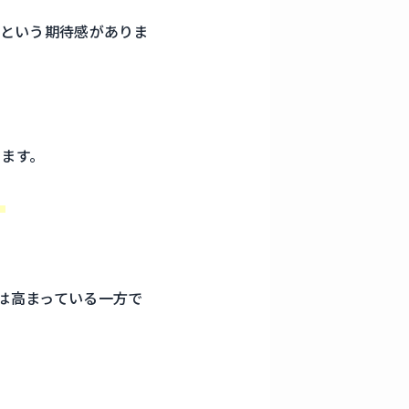
」という期待感がありま
います。
。
要は高まっている一方で