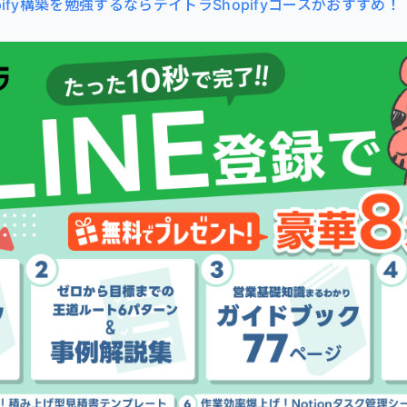
pify構築を勉強するならデイトラShopifyコースがおすすめ！