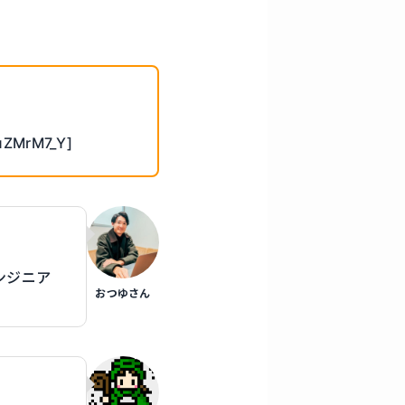
uZMrM7_Y]
エンジニア
おつゆさん