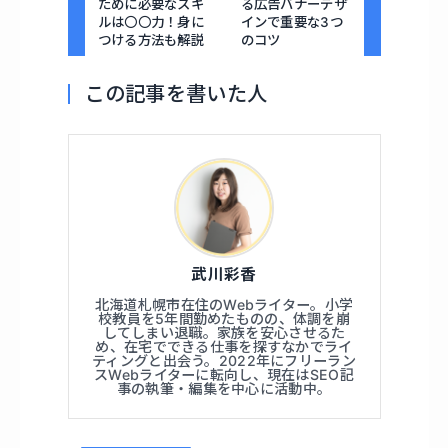
ために必要なスキ
る広告バナーデザ
ルは〇〇力！身に
インで重要な3つ
つける方法も解説
のコツ
この記事を書いた人
武川彩香
北海道札幌市在住のWebライター。小学
校教員を5年間勤めたものの、体調を崩
してしまい退職。家族を安心させるた
め、在宅でできる仕事を探すなかでライ
ティングと出会う。2022年にフリーラン
スWebライターに転向し、現在はSEO記
事の執筆・編集を中心に活動中。