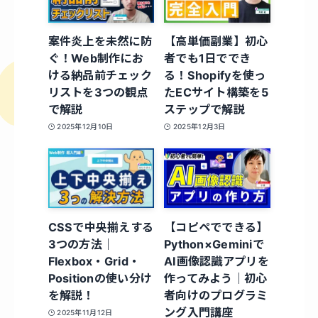
案件炎上を未然に防
【高単価副業】初心
ぐ！Web制作にお
者でも1日ででき
ける納品前チェック
る！Shopifyを使っ
リストを3つの観点
たECサイト構築を5
で解説
ステップで解説
2025年12月10日
2025年12月3日
CSSで中央揃えする
【コピペでできる】
3つの方法｜
Python×Geminiで
Flexbox・Grid・
AI画像認識アプリを
Positionの使い分け
作ってみよう｜初心
を解説！
者向けのプログラミ
ング入門講座
2025年11月12日