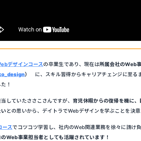
ebデザインコース
の卒業生であり、現在は
所属会社のWeb
o_design
）
に、スキル習得からキャリアチェンジに至る
した！
担当していたささこさんですが、
育児休暇からの復帰を機に、
たい
との思いから、デイトラでWebデザインを学ぶことを決意
コース
でコツコツ学習し、社内のWeb関連業務を徐々に請け
のWeb事業担当者としても活躍されています！