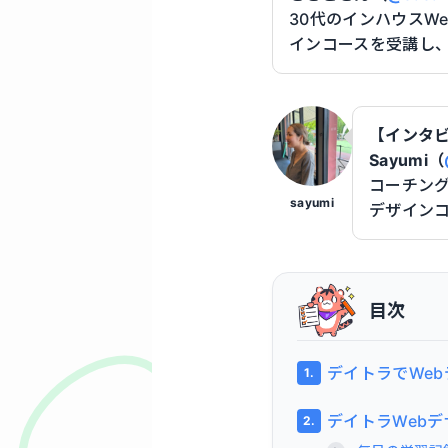
30代のインハウスW
インコースを受講し
【インタ
Sayumi（
コーチング
sayumi
デザイン
目次
デイトラでWe
デイトラWeb