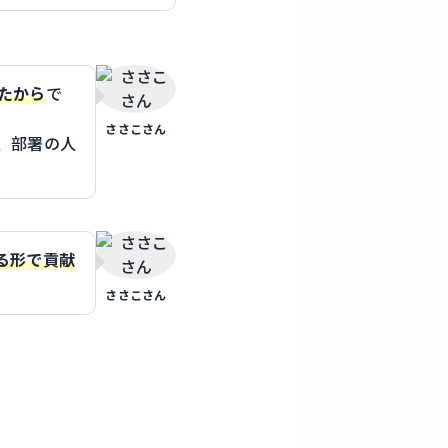
たから
で
ささこさん
、部署の人
る形で貢献
ささこさん