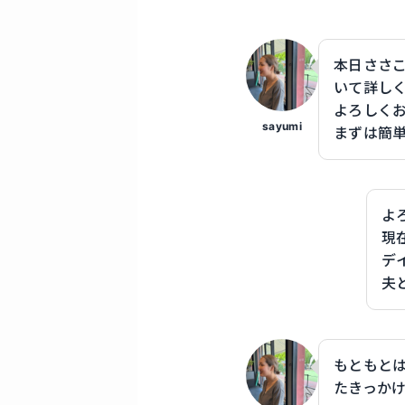
本日ささ
いて詳し
よろしく
sayumi
まずは簡
よ
現
デ
夫
もともと
たきっか